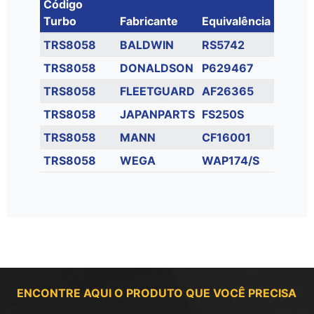
Código
Turbo
Fabricante
Equivalência
TRS8058
BALDWIN
RS5742
TRS8058
DONALDSON
P629467
TRS8058
FLEETGUARD
AF26365
TRS8058
JAPANPARTS
FS250S
TRS8058
MANN
CF16001
TRS8058
WEGA
WAP174/S
ENCONTRE AQUI O PRODUTO QUE VOCÊ PRECISA