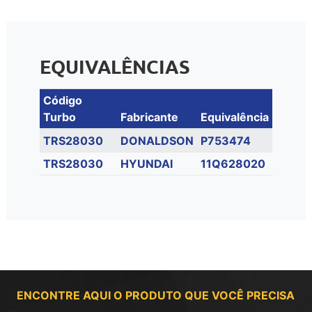
EQUIVALÊNCIAS
Código
Turbo
Fabricante
Equivalência
TRS28030
DONALDSON
P753474
TRS28030
HYUNDAI
11Q628020
ENCONTRE AQUI O PRODUTO QUE VOCÊ PRECISA