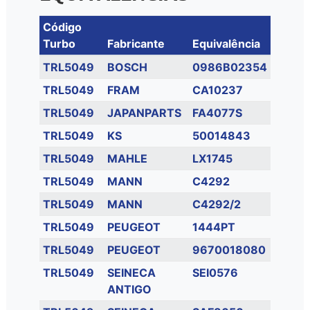
Código
Turbo
Fabricante
Equivalência
TRL5049
BOSCH
0986B02354
TRL5049
FRAM
CA10237
TRL5049
JAPANPARTS
FA4077S
TRL5049
KS
50014843
TRL5049
MAHLE
LX1745
TRL5049
MANN
C4292
TRL5049
MANN
C4292/2
TRL5049
PEUGEOT
1444PT
TRL5049
PEUGEOT
9670018080
TRL5049
SEINECA
SEI0576
ANTIGO