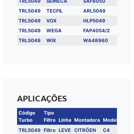
TRL5049
SEINECA
SAF8050
TRL5049
TECFIL
ARL5049
TRL5049
VOX
HLP5049
TRL5049
WEGA
FAP4054/2
TRL5049
WIX
WA48960
APLICAÇÕES
Código
Tipo
Turbo
Filtro
Linha
Montadora
Modelo
Mo
TRL5049
Filtro
LEVE
CITRÖEN
C4
1.