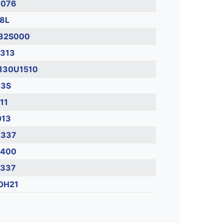
B076
8L
32S000
313
130U1510
23S
11
013
2337
7400
2337
0H21