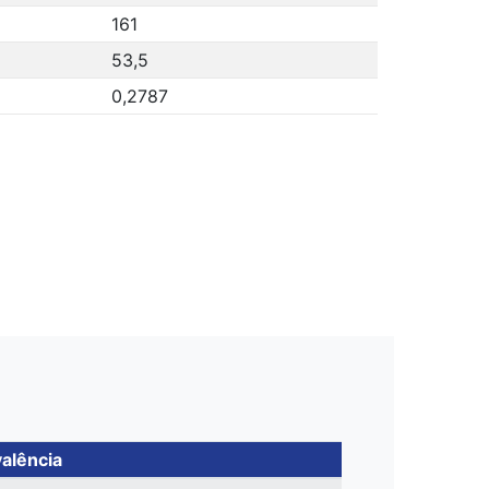
161
53,5
0,2787
alência