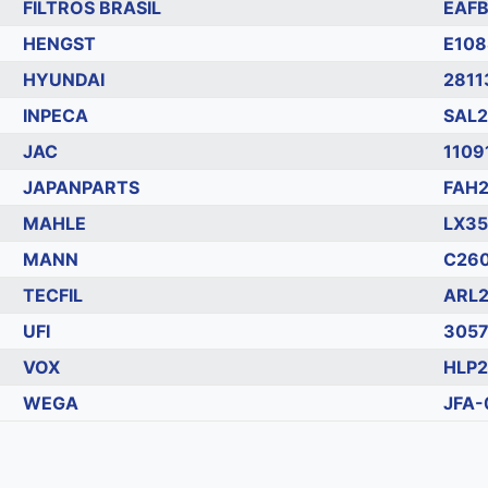
FILTROS BRASIL
EAF
HENGST
E108
HYUNDAI
2811
INPECA
SAL2
JAC
1109
JAPANPARTS
FAH
MAHLE
LX35
MANN
C26
TECFIL
ARL
UFI
305
VOX
HLP
WEGA
JFA-