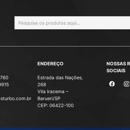
ENDEREÇO
NOSSAS 
SOCIAIS
7760
Estrada das Nações,
9915
268
Vila Iracema –
osturbo.com.br
Barueri/SP
CEP: 06422-100