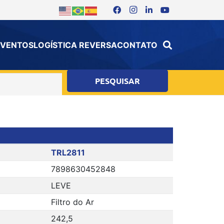
 EVENTOS
LOGÍSTICA REVERSA
CONTATO
TRL2811
7898630452848
LEVE
Filtro do Ar
242,5