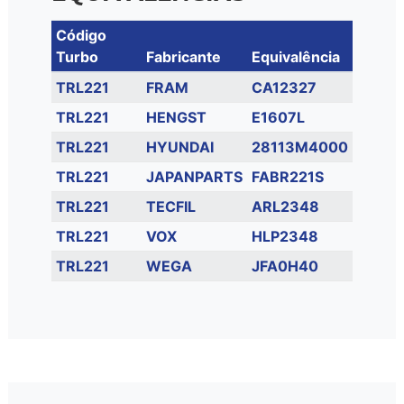
Código
Turbo
Fabricante
Equivalência
TRL221
FRAM
CA12327
TRL221
HENGST
E1607L
TRL221
HYUNDAI
28113M4000
TRL221
JAPANPARTS
FABR221S
TRL221
TECFIL
ARL2348
TRL221
VOX
HLP2348
TRL221
WEGA
JFA0H40