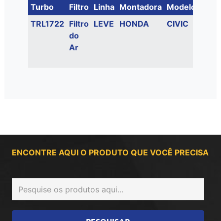
Turbo
Filtro
Linha
Montadora
Modelo
Moto
TRL1722
Filtro
LEVE
HONDA
CIVIC
2.0
do
16V
Ar
FLEX
ONE
ENCONTRE AQUI O PRODUTO QUE VOCÊ PRECISA