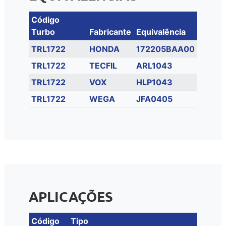
Código
Turbo
Fabricante
Equivalência
TRL1722
HONDA
172205BAA00
TRL1722
TECFIL
ARL1043
TRL1722
VOX
HLP1043
TRL1722
WEGA
JFA0405
APLICAÇÕES
Código
Tipo