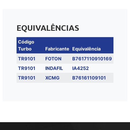
EQUIVALÊNCIAS
Código
Turbo
Fabricante
Equivalência
TR9101
FOTON
B7617110910169
TR9101
INDAFIL
IA4252
TR9101
XCMG
B76161109101