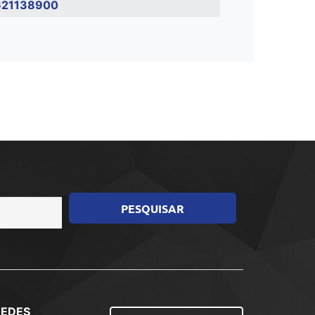
621138900
REDES