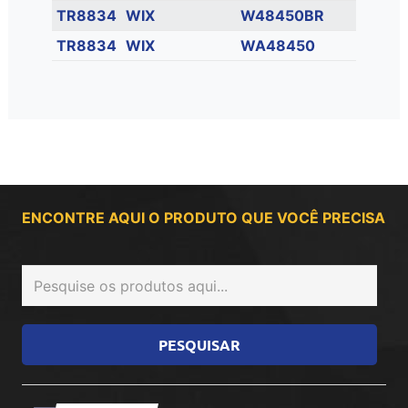
TR8834
WIX
W48450BR
TR8834
WIX
WA48450
ENCONTRE AQUI O PRODUTO QUE VOCÊ PRECISA