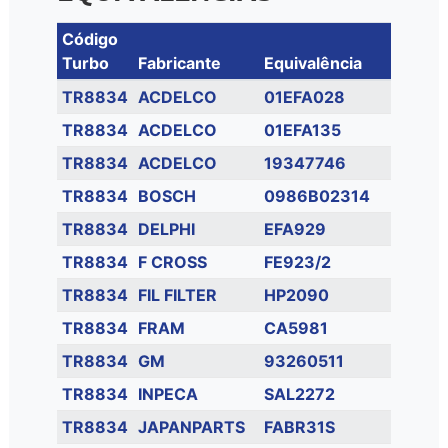
Código
Turbo
Fabricante
Equivalência
TR8834
ACDELCO
01EFA028
TR8834
ACDELCO
01EFA135
TR8834
ACDELCO
19347746
TR8834
BOSCH
0986B02314
TR8834
DELPHI
EFA929
TR8834
F CROSS
FE923/2
TR8834
FIL FILTER
HP2090
TR8834
FRAM
CA5981
TR8834
GM
93260511
TR8834
INPECA
SAL2272
TR8834
JAPANPARTS
FABR31S