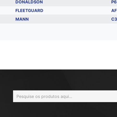
DONALDSON
P6
FLEETGUARD
AF
MANN
C3