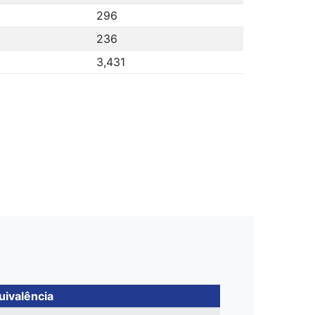
296
236
3,431
uivalência