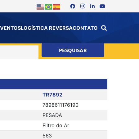
 EVENTOS
LOGÍSTICA REVERSA
CONTATO
TR7892
7898611176190
PESADA
Filtro do Ar
563