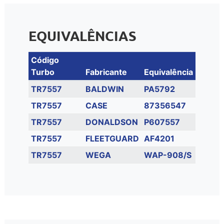
EQUIVALÊNCIAS
Código
Turbo
Fabricante
Equivalência
TR7557
BALDWIN
PA5792
TR7557
CASE
87356547
TR7557
DONALDSON
P607557
TR7557
FLEETGUARD
AF4201
TR7557
WEGA
WAP-908/S