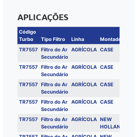
APLICAÇÕES
Código
Turbo
Tipo Filtro
Linha
Montadora
Mo
TR7557
Filtro do Ar
AGRÍCOLA
CASE
M
Secundário
25
TR7557
Filtro do Ar
AGRÍCOLA
CASE
M
Secundário
31
TR7557
Filtro do Ar
AGRÍCOLA
CASE
M
Secundário
34
TR7557
Filtro do Ar
AGRÍCOLA
CASE
M
Secundário
37
TR7557
Filtro do Ar
AGRÍCOLA
NEW
T8
Secundário
HOLLAND
TR7557
Filtro do Ar
AGRÍCOLA
NEW
T8