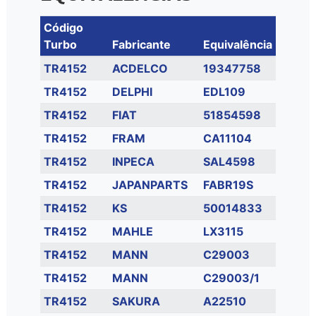
Código
Turbo
Fabricante
Equivalência
TR4152
ACDELCO
19347758
TR4152
DELPHI
EDL109
TR4152
FIAT
51854598
TR4152
FRAM
CA11104
TR4152
INPECA
SAL4598
TR4152
JAPANPARTS
FABR19S
TR4152
KS
50014833
TR4152
MAHLE
LX3115
TR4152
MANN
C29003
TR4152
MANN
C29003/1
TR4152
SAKURA
A22510