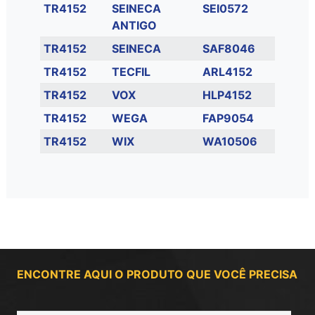
TR4152
SEINECA
SEI0572
ANTIGO
TR4152
SEINECA
SAF8046
TR4152
TECFIL
ARL4152
TR4152
VOX
HLP4152
TR4152
WEGA
FAP9054
TR4152
WIX
WA10506
ENCONTRE AQUI O PRODUTO QUE VOCÊ PRECISA