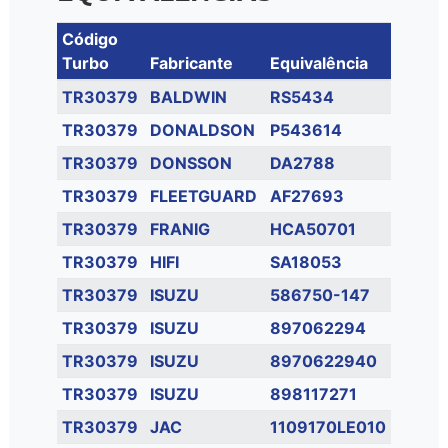
Código
Turbo
Fabricante
Equivalência
TR30379
BALDWIN
RS5434
TR30379
DONALDSON
P543614
TR30379
DONSSON
DA2788
TR30379
FLEETGUARD
AF27693
TR30379
FRANIG
HCA50701
TR30379
HIFI
SA18053
TR30379
ISUZU
586750-147
TR30379
ISUZU
897062294
TR30379
ISUZU
8970622940
TR30379
ISUZU
898117271
TR30379
JAC
1109170LE010