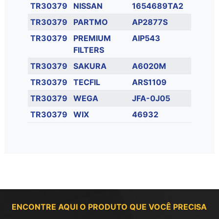
TR30379
NISSAN
1654689TA2
TR30379
PARTMO
AP2877S
TR30379
PREMIUM
AIP543
FILTERS
TR30379
SAKURA
A6020M
TR30379
TECFIL
ARS1109
TR30379
WEGA
JFA-0J05
TR30379
WIX
46932
ENCONTRE AQUI O PRODUTO QUE VOCÊ PRECISA