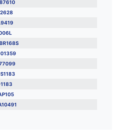
87610
2628
9419
006L
BR168S
01359
77099
S1183
1183
AP105
10491