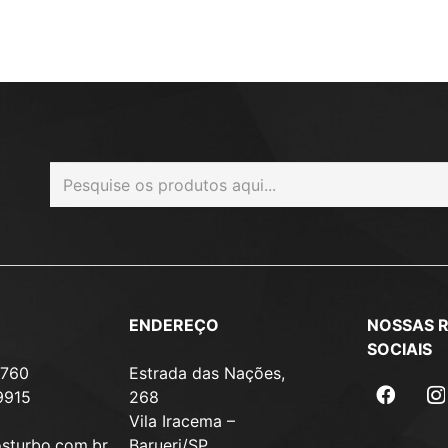
ENDEREÇO
NOSSAS 
SOCIAIS
7760
Estrada das Nações,
9915
268
Vila Iracema –
osturbo.com.br
Barueri/SP