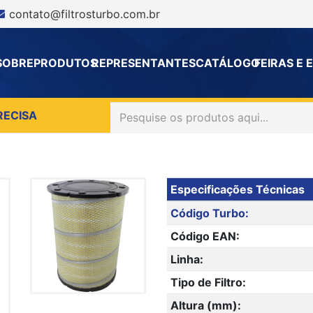
contato@filtrosturbo.com.br
SOBRE
PRODUTOS
REPRESENTANTES
CATÁLOGO
FEIRAS E
RECISA
Especificações Técnicas
Código Turbo:
Código EAN:
Linha:
Tipo de Filtro:
Altura (mm):