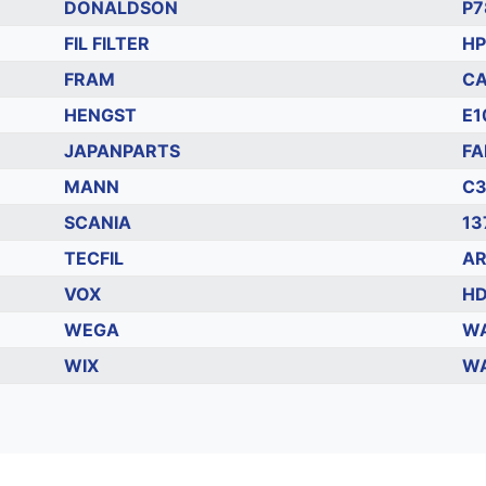
DONALDSON
P7
FIL FILTER
HP
FRAM
CA
HENGST
E1
JAPANPARTS
FA
MANN
C3
SCANIA
13
TECFIL
AR
VOX
HD
WEGA
W
WIX
WA