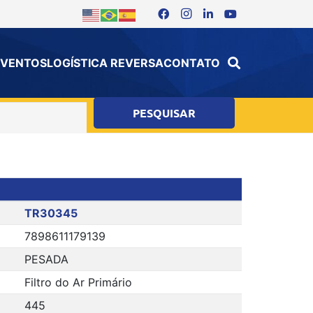
 EVENTOS
LOGÍSTICA REVERSA
CONTATO
TR30345
7898611179139
PESADA
Filtro do Ar Primário
445