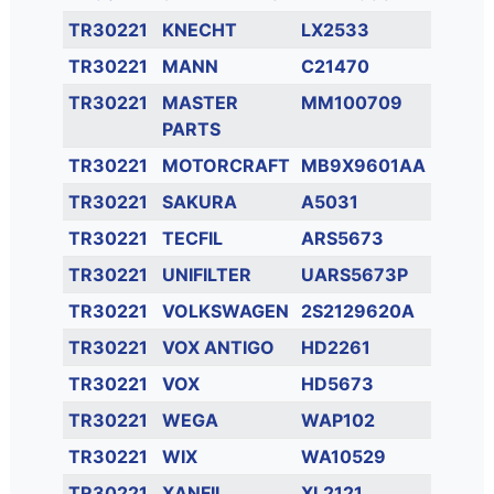
TR30221
KNECHT
LX2533
TR30221
MANN
C21470
TR30221
MASTER
MM100709
PARTS
TR30221
MOTORCRAFT
MB9X9601AA
TR30221
SAKURA
A5031
TR30221
TECFIL
ARS5673
TR30221
UNIFILTER
UARS5673P
TR30221
VOLKSWAGEN
2S2129620A
TR30221
VOX ANTIGO
HD2261
TR30221
VOX
HD5673
TR30221
WEGA
WAP102
TR30221
WIX
WA10529
TR30221
XANFIL
XL2121