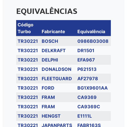
EQUIVALÊNCIAS
Código
Turbo
Fabricante
Equivalência
TR30221
BOSCH
0986B03008
TR30221
DELKRAFT
DR1501
TR30221
DELPHI
EFA967
TR30221
DONALDSON
P621513
TR30221
FLEETGUARD
AF27978
TR30221
FORD
BG1X9601AA
TR30221
FRAM
CA9369
TR30221
FRAM
CA9369C
TR30221
HENGST
E1111L
TR30221
JAPANPARTS
FABR163S