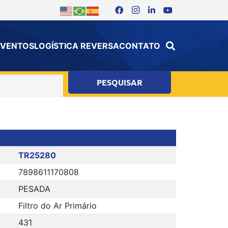
 EVENTOS
LOGÍSTICA REVERSA
CONTATO
TR25280
7898611170808
PESADA
Filtro do Ar Primário
431