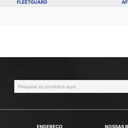
FLEETGUARD
AF
ENDEREÇO
NOSSAS 