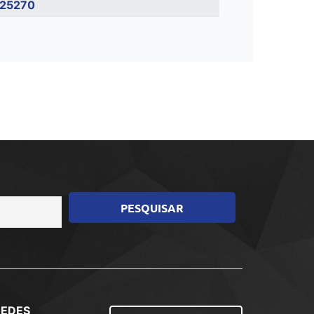
25270
REDES