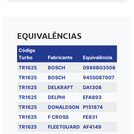
EQUIVALÊNCIAS
Código
Turbo
Fabricante
Equivalência
TR1625
BOSCH
0986B03508
TR1625
BOSCH
9455087007
TR1625
DELKRAFT
DA1308
TR1625
DELPHI
EFA893
TR1625
DONALDSON
P151874
TR1625
F CROSS
FE831
TR1625
FLEETGUARD
AF4149