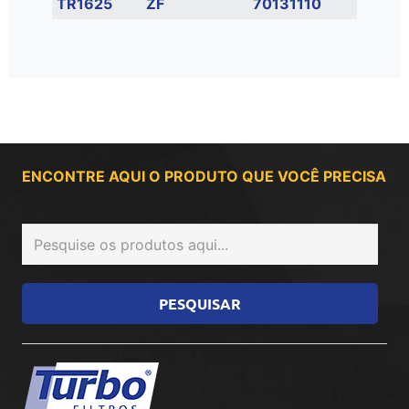
TR1625
ZF
70131110
ENCONTRE AQUI O PRODUTO QUE VOCÊ PRECISA