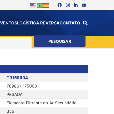
 EVENTOS
LOGÍSTICA REVERSA
CONTATO
TR159604
7898611175063
PESADA
Elemento Filtrante do Ar Secundário
355