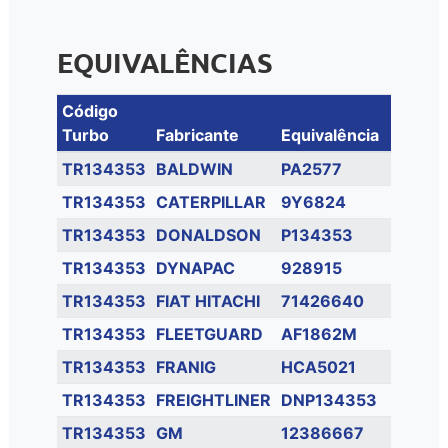
EQUIVALÊNCIAS
Código
Turbo
Fabricante
Equivalência
TR134353
BALDWIN
PA2577
TR134353
CATERPILLAR
9Y6824
TR134353
DONALDSON
P134353
TR134353
DYNAPAC
928915
TR134353
FIAT HITACHI
71426640
TR134353
FLEETGUARD
AF1862M
TR134353
FRANIG
HCA5021
TR134353
FREIGHTLINER
DNP134353
TR134353
GM
12386667