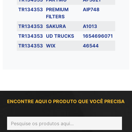
TR134353
PREMIUM
AIP748
FILTERS
TR134353
SAKURA
A1013
TR134353
UD TRUCKS
1654696071
TR134353
WIX
46544
ENCONTRE AQUI O PRODUTO QUE VOCÊ PRECISA