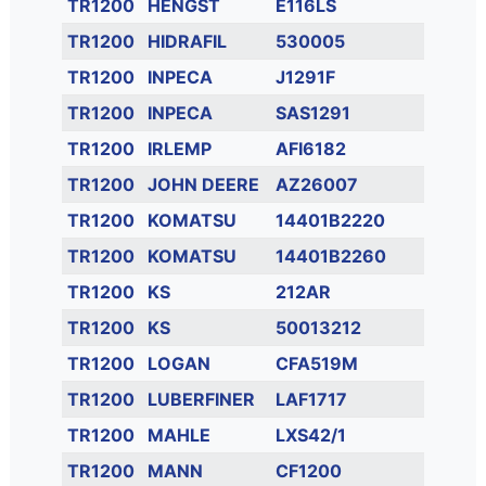
TR1200
HENGST
E116LS
TR1200
HIDRAFIL
530005
TR1200
INPECA
J1291F
TR1200
INPECA
SAS1291
TR1200
IRLEMP
AFI6182
TR1200
JOHN DEERE
AZ26007
TR1200
KOMATSU
14401B2220
TR1200
KOMATSU
14401B2260
TR1200
KS
212AR
TR1200
KS
50013212
TR1200
LOGAN
CFA519M
TR1200
LUBERFINER
LAF1717
TR1200
MAHLE
LXS42/1
TR1200
MANN
CF1200