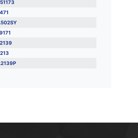
51173
471
502SY
9171
2139
213
2139P