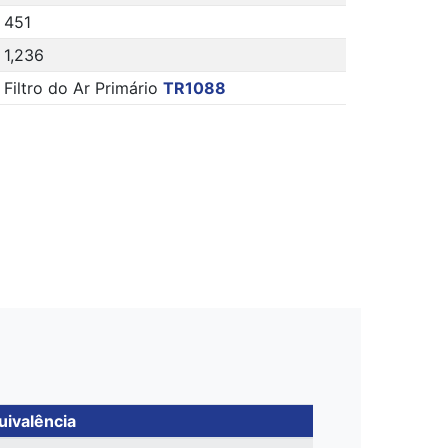
451
1,236
Filtro do Ar Primário
TR1088
uivalência