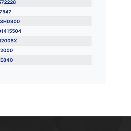
572228
17547
13HD300
01415504
12008X
L2000
E840