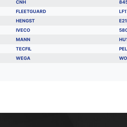
CNH
84
FLEETGUARD
LF
HENGST
E2
IVECO
58
MANN
HU
TECFIL
PE
WEGA
WO