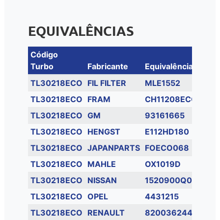
EQUIVALÊNCIAS
Código
Turbo
Fabricante
Equivalência
TL30218ECO
FIL FILTER
MLE1552
TL30218ECO
FRAM
CH11208ECO
TL30218ECO
GM
93161665
TL30218ECO
HENGST
E112HD180
TL30218ECO
JAPANPARTS
FOECO068
TL30218ECO
MAHLE
OX1019D
TL30218ECO
NISSAN
1520900Q0A
TL30218ECO
OPEL
4431215
TL30218ECO
RENAULT
8200362442