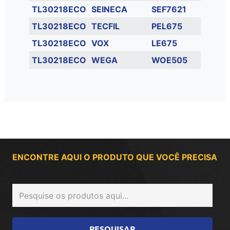
TL30218ECO
SEINECA
SEF7621
TL30218ECO
TECFIL
PEL675
TL30218ECO
VOX
LE675
TL30218ECO
WEGA
WOE505
ENCONTRE AQUI O PRODUTO QUE VOCÊ PRECISA