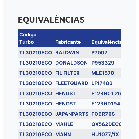
EQUIVALÊNCIAS
Código
Turbo
Fabricante
Equivalência
TL30210ECO
BALDWIN
P7502
TL30210ECO
DONALDSON
P953329
TL30210ECO
FIL FILTER
MLE1578
TL30210ECO
FLEETGUARD
LF17486
TL30210ECO
HENGST
E123H01D194
TL30210ECO
HENGST
E123HD194
TL30210ECO
JAPANPARTS
FOBR70S
TL30210ECO
MAHLE
OX562DECO
TL30210ECO
MANN
HU1077/1X