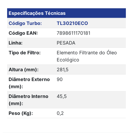
Especificações Técnicas
Código Turbo:
TL30210ECO
Código EAN:
7898611170181
Linha:
PESADA
Tipo de Filtro:
Elemento Filtrante do Óleo
Ecológico
Altura (mm):
281,5
Diâmetro Externo
90
(mm):
Diâmetro Interno
45,5
(mm):
Peso (Kg):
0,2