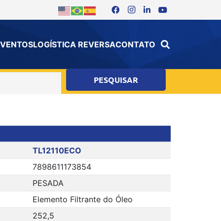
 EVENTOS
LOGÍSTICA REVERSA
CONTATO
TL12110ECO
7898611173854
PESADA
Elemento Filtrante do Óleo
252,5