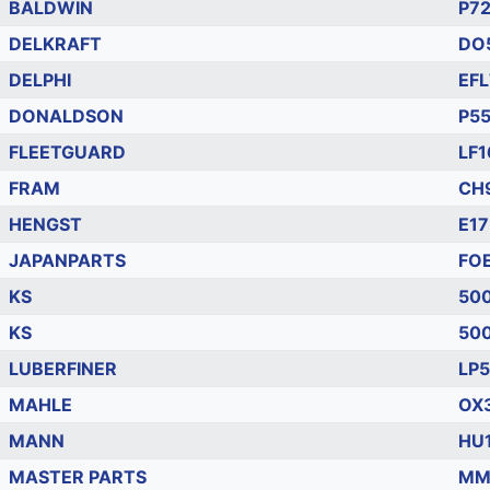
BALDWIN
P7
DELKRAFT
DO
DELPHI
EF
DONALDSON
P5
FLEETGUARD
LF
FRAM
CH
HENGST
E1
JAPANPARTS
FO
KS
50
KS
50
LUBERFINER
LP
MAHLE
OX
MANN
HU
MASTER PARTS
MM