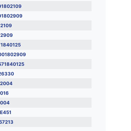
01802109
01802909
02109
02909
71840125
001802909
571840125
26330
L2004
5016
2004
E451
57213