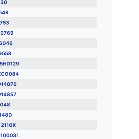
230
549
L753
50769
16046
9558
75HD129
ECO084
014076
014857
5048
348D
12110X
100031