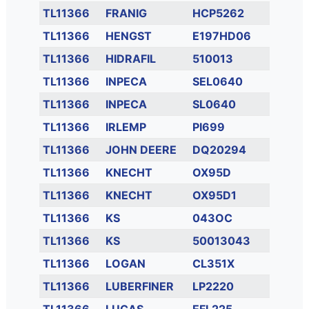
TL11366
FRANIG
HCP5262
TL11366
HENGST
E197HD06
TL11366
HIDRAFIL
510013
TL11366
INPECA
SEL0640
TL11366
INPECA
SL0640
TL11366
IRLEMP
PI699
TL11366
JOHN DEERE
DQ20294
TL11366
KNECHT
OX95D
TL11366
KNECHT
OX95D1
TL11366
KS
043OC
TL11366
KS
50013043
TL11366
LOGAN
CL351X
TL11366
LUBERFINER
LP2220