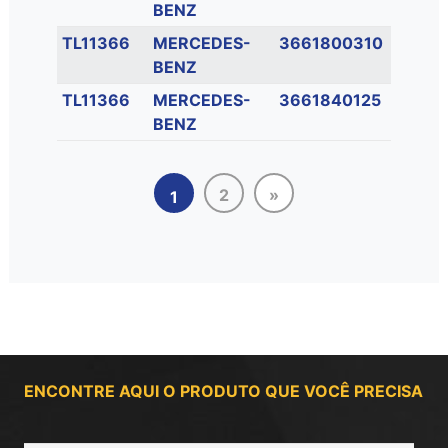
BENZ
TL11366
MERCEDES-
3661800310
BENZ
TL11366
MERCEDES-
3661840125
BENZ
2
»
1
ENCONTRE AQUI O PRODUTO QUE VOCÊ PRECISA