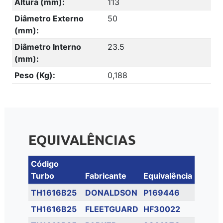
Altura (mm):
113
Diâmetro Externo
50
(mm):
Diâmetro Interno
23.5
(mm):
Peso (Kg):
0,188
EQUIVALÊNCIAS
Código
Turbo
Fabricante
Equivalência
TH1616B25
DONALDSON
P169446
TH1616B25
FLEETGUARD
HF30022