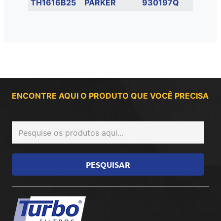
TH1616B25
PARKER
930197Q
ENCONTRE AQUI O PRODUTO QUE VOCÊ PRECISA