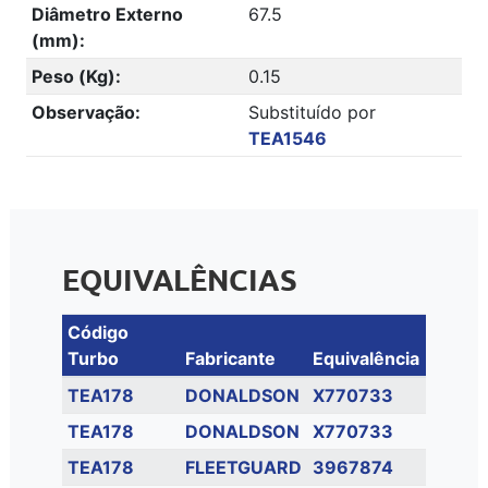
Diâmetro Externo
67.5
(mm):
Peso (Kg):
0.15
Observação:
Substituído por
TEA1546
EQUIVALÊNCIAS
Código
Turbo
Fabricante
Equivalência
TEA178
DONALDSON
X770733
TEA178
DONALDSON
X770733
TEA178
FLEETGUARD
3967874