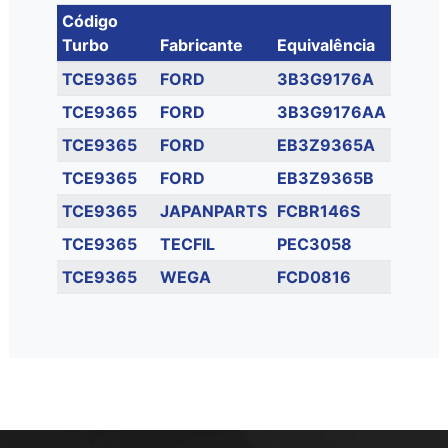
Código
Turbo
Fabricante
Equivalência
TCE9365
FORD
3B3G9176A
TCE9365
FORD
3B3G9176AA
TCE9365
FORD
EB3Z9365A
TCE9365
FORD
EB3Z9365B
TCE9365
JAPANPARTS
FCBR146S
TCE9365
TECFIL
PEC3058
TCE9365
WEGA
FCD0816