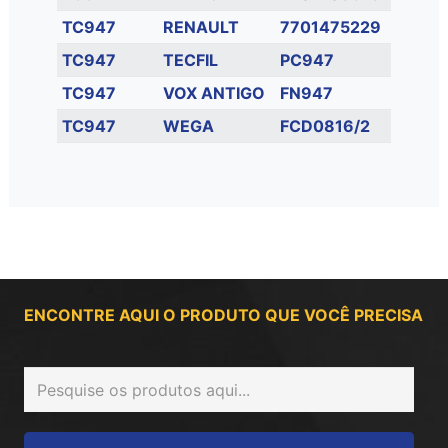
TC947
RENAULT
7701475229
TC947
TECFIL
PC947
TC947
VOX ANTIGO
FN947
TC947
WEGA
FCD0816/2
ENCONTRE AQUI O PRODUTO QUE VOCÊ PRECISA