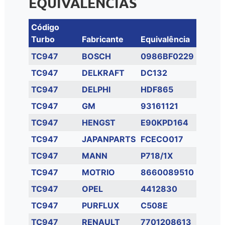
EQUIVALÊNCIAS
Código
Turbo
Fabricante
Equivalência
TC947
BOSCH
0986BF0229
TC947
DELKRAFT
DC132
TC947
DELPHI
HDF865
TC947
GM
93161121
TC947
HENGST
E90KPD164
TC947
JAPANPARTS
FCECO017
TC947
MANN
P718/1X
TC947
MOTRIO
8660089510
TC947
OPEL
4412830
TC947
PURFLUX
C508E
TC947
RENAULT
7701208613