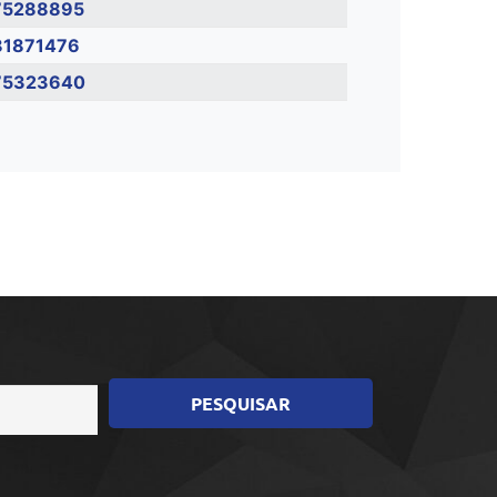
75288895
81871476
75323640