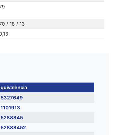
79
70 / 18 / 13
0,13
quivalência
75327649
71101913
75288845
752888452