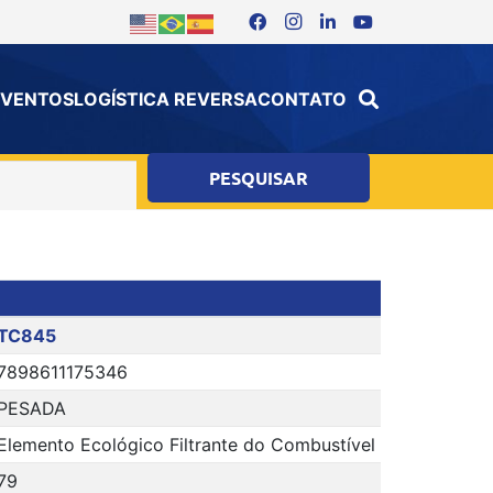
 EVENTOS
LOGÍSTICA REVERSA
CONTATO
TC845
7898611175346
PESADA
Elemento Ecológico Filtrante do Combustível
79