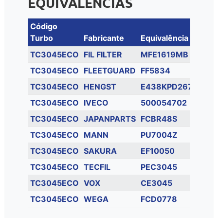
EQUIVALÊNCIAS
Código
Turbo
Fabricante
Equivalência
TC3045ECO
FIL FILTER
MFE1619MB
TC3045ECO
FLEETGUARD
FF5834
TC3045ECO
HENGST
E438KPD267
TC3045ECO
IVECO
500054702
TC3045ECO
JAPANPARTS
FCBR48S
TC3045ECO
MANN
PU7004Z
TC3045ECO
SAKURA
EF10050
TC3045ECO
TECFIL
PEC3045
TC3045ECO
VOX
CE3045
TC3045ECO
WEGA
FCD0778