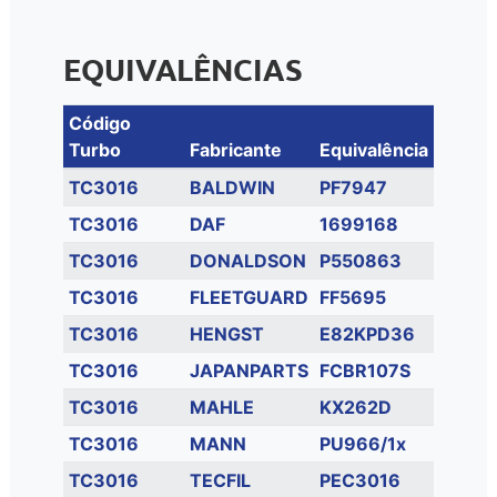
EQUIVALÊNCIAS
Código
Turbo
Fabricante
Equivalência
TC3016
BALDWIN
PF7947
TC3016
DAF
1699168
TC3016
DONALDSON
P550863
TC3016
FLEETGUARD
FF5695
TC3016
HENGST
E82KPD36
TC3016
JAPANPARTS
FCBR107S
TC3016
MAHLE
KX262D
TC3016
MANN
PU966/1x
TC3016
TECFIL
PEC3016