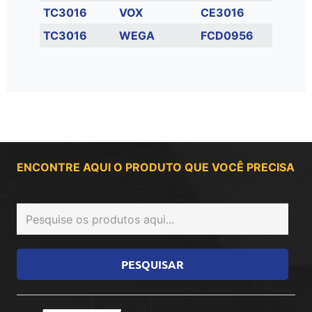
TC3016
VOX
CE3016
TC3016
WEGA
FCD0956
ENCONTRE AQUI O PRODUTO QUE VOCÊ PRECISA