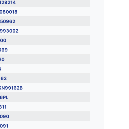
429214
080018
50962
993002
00
669
20
4
763
KN99162B
6PL
811
090
091