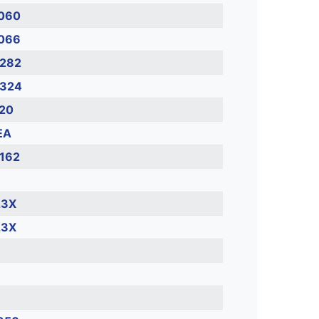
060
066
282
324
20
EA
162
8
23X
23X