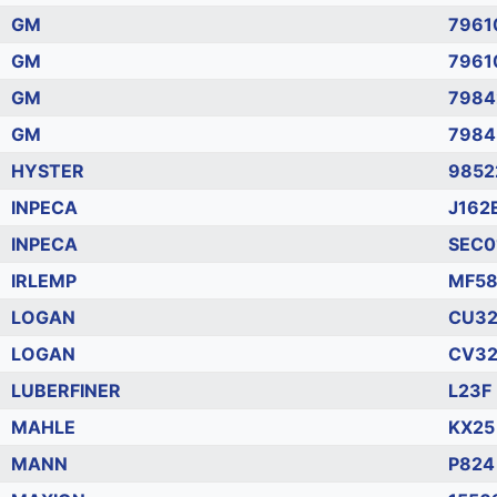
GM
7961
GM
7961
GM
7984
GM
7984
HYSTER
9852
INPECA
J162
INPECA
SEC0
IRLEMP
MF5
LOGAN
CU3
LOGAN
CV3
LUBERFINER
L23F
MAHLE
KX25
MANN
P824