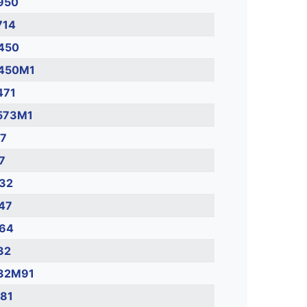
950
714
450
450M1
471
573M1
7
7
32
47
64
32
32M91
81