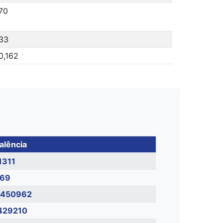
70
33
0,162
alência
1311
69
450962
429210