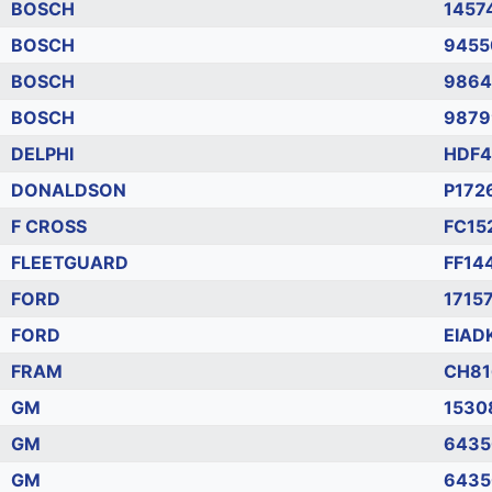
BOSCH
1457
BOSCH
9455
BOSCH
9864
BOSCH
9879
DELPHI
HDF4
DONALDSON
P172
F CROSS
FC15
FLEETGUARD
FF14
FORD
1715
FORD
EIAD
FRAM
CH81
GM
1530
GM
6435
GM
6435