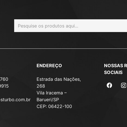
ENDEREÇO
NOSSAS 
SOCIAIS
7760
Estrada das Nações,
9915
268
Vila Iracema –
osturbo.com.br
Barueri/SP
CEP: 06422-100