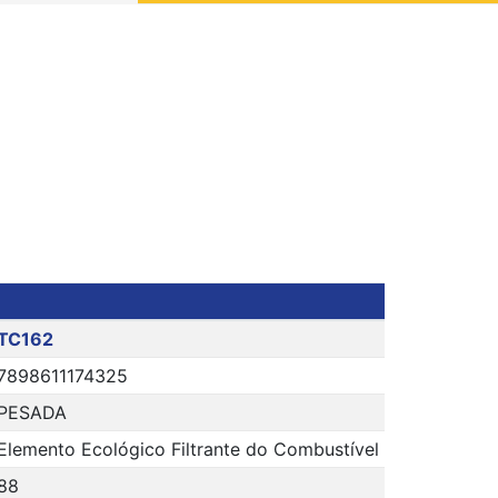
TC162
7898611174325
PESADA
Elemento Ecológico Filtrante do Combustível
88