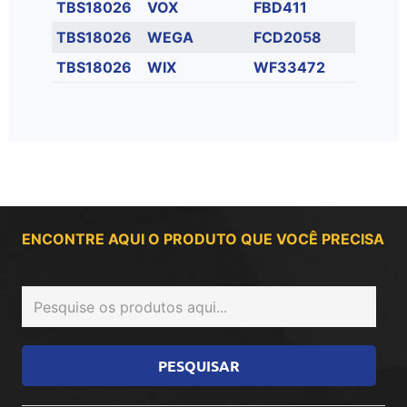
TBS18026
VOX
FBD411
TBS18026
WEGA
FCD2058
TBS18026
WIX
WF33472
ENCONTRE AQUI O PRODUTO QUE VOCÊ PRECISA