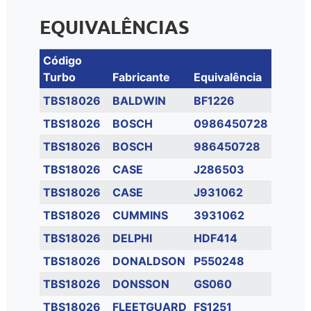
EQUIVALÊNCIAS
Código
Turbo
Fabricante
Equivalência
TBS18026
BALDWIN
BF1226
TBS18026
BOSCH
0986450728
TBS18026
BOSCH
986450728
TBS18026
CASE
J286503
TBS18026
CASE
J931062
TBS18026
CUMMINS
3931062
TBS18026
DELPHI
HDF414
TBS18026
DONALDSON
P550248
TBS18026
DONSSON
GS060
TBS18026
FLEETGUARD
FS1251