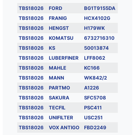
TBS18026
FORD
BG1T9155DA
TBS18026
FRANIG
HCX4102G
TBS18026
HENGST
H179WK
TBS18026
KOMATSU
6732716310
TBS18026
KS
50013874
TBS18026
LUBERFINER
LFF8062
TBS18026
MAHLE
KC166
TBS18026
MANN
WK842/2
TBS18026
PARTMO
A1226
TBS18026
SAKURA
SFC5708
TBS18026
TECFIL
PSC411
TBS18026
UNIFILTER
USC251
TBS18026
VOX ANTIGO
FBD2249