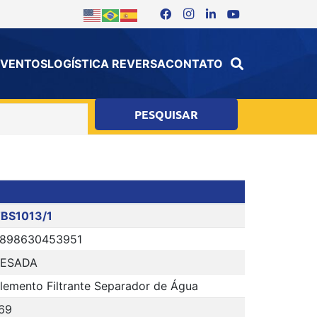
 EVENTOS
LOGÍSTICA REVERSA
CONTATO
BS1013/1
898630453951
PESADA
lemento Filtrante Separador de Água
69