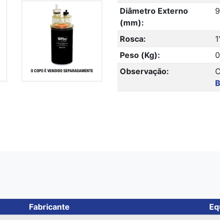
Diâmetro Externo
9
(mm):
Rosca:
1
Peso (Kg):
0
Observação:
C
Fabricante
Eq