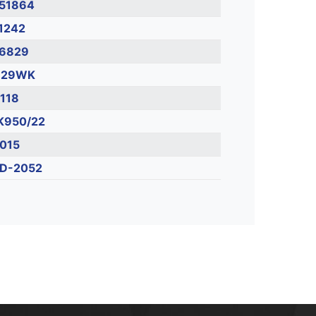
51864
1242
6829
329WK
118
950/22
015
D-2052