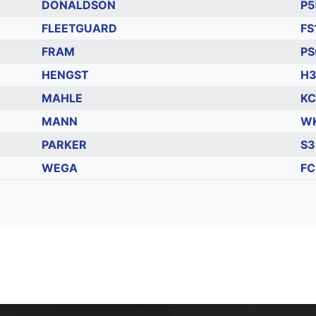
DONALDSON
P5
FLEETGUARD
FS
FRAM
PS
HENGST
H
MAHLE
KC
MANN
WK
PARKER
S3
WEGA
FC