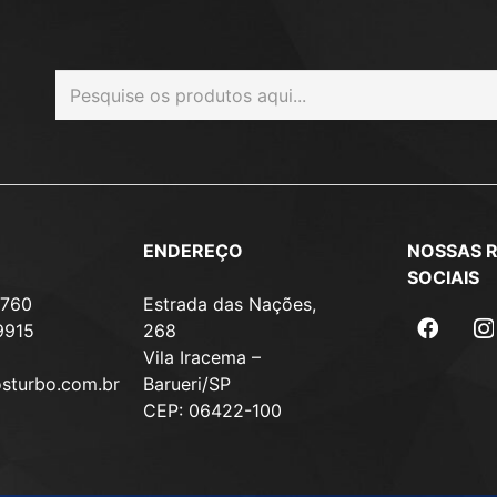
ENDEREÇO
NOSSAS 
SOCIAIS
7760
Estrada das Nações,
9915
268
Vila Iracema –
osturbo.com.br
Barueri/SP
CEP: 06422-100