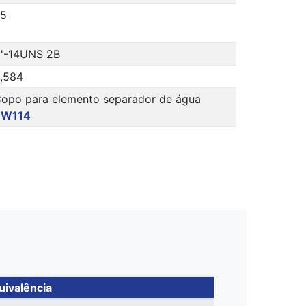
5
''-14UNS 2B
,584
opo para elemento separador de água
BW114
uivalência