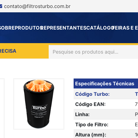
contato@filtrosturbo.com.br
SOBRE
PRODUTOS
REPRESENTANTES
CATÁLOGO
FEIRAS E
RECISA
Especificações Técnicas
Código Turbo:
T
Código EAN:
7
Linha:
Tipo de Filtro:
E
Altura (mm):
1