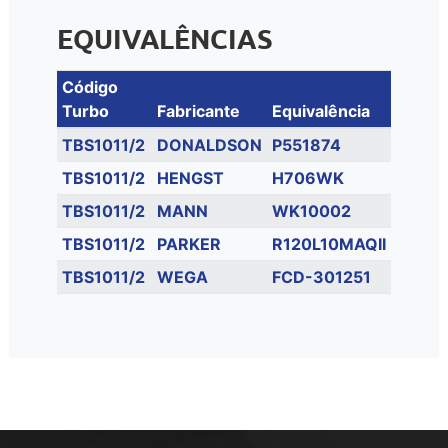
EQUIVALÊNCIAS
Código
Turbo
Fabricante
Equivalência
TBS1011/2
DONALDSON
P551874
TBS1011/2
HENGST
H706WK
TBS1011/2
MANN
WK10002
TBS1011/2
PARKER
R120L10MAQII
TBS1011/2
WEGA
FCD-301251