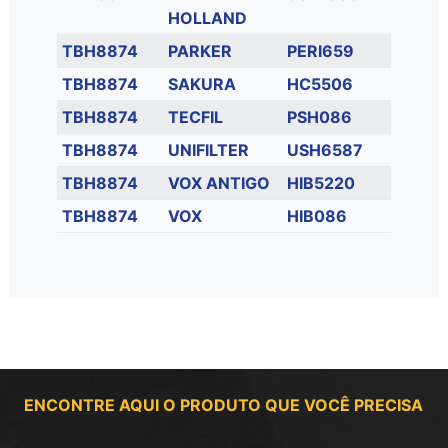
HOLLAND
TBH8874
PARKER
PERI659
TBH8874
SAKURA
HC5506
TBH8874
TECFIL
PSH086
TBH8874
UNIFILTER
USH6587
TBH8874
VOX ANTIGO
HIB5220
TBH8874
VOX
HIB086
ENCONTRE AQUI O PRODUTO QUE VOCÊ PRECISA