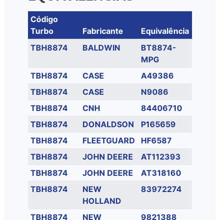
Código
Turbo
Fabricante
Equivalência
TBH8874
BALDWIN
BT8874-
MPG
TBH8874
CASE
A49386
TBH8874
CASE
N9086
TBH8874
CNH
84406710
TBH8874
DONALDSON
P165659
TBH8874
FLEETGUARD
HF6587
TBH8874
JOHN DEERE
AT112393
TBH8874
JOHN DEERE
AT318160
TBH8874
NEW
83972274
HOLLAND
TBH8874
NEW
9821388