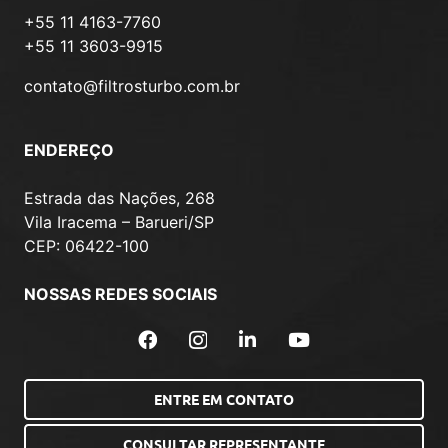
+55 11 4163-7760
+55 11 3603-9915
contato@filtrosturbo.com.br
ENDEREÇO
Estrada das Nações, 268
Vila Iracema – Barueri/SP
CEP: 06422-100
NOSSAS REDES SOCIAIS
ENTRE EM CONTATO
CONSULTAR REPRESENTANTE