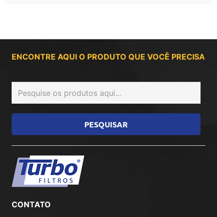
ENCONTRE AQUI O PRODUTO QUE VOCÊ PRECISA
CONTATO