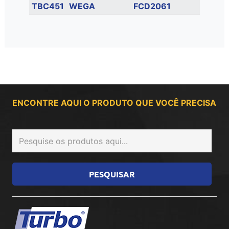
TBC451
WEGA
FCD2061
ENCONTRE AQUI O PRODUTO QUE VOCÊ PRECISA