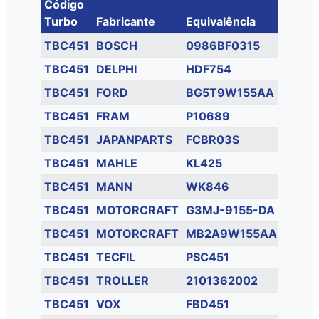
Código
Turbo
Fabricante
Equivalência
TBC451
BOSCH
0986BF0315
TBC451
DELPHI
HDF754
TBC451
FORD
BG5T9W155AA
TBC451
FRAM
P10689
TBC451
JAPANPARTS
FCBR03S
TBC451
MAHLE
KL425
TBC451
MANN
WK846
TBC451
MOTORCRAFT
G3MJ-9155-DA
TBC451
MOTORCRAFT
MB2A9W155AA
TBC451
TECFIL
PSC451
TBC451
TROLLER
2101362002
TBC451
VOX
FBD451