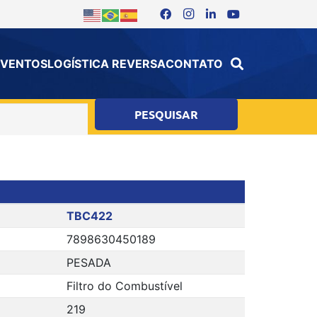
 EVENTOS
LOGÍSTICA REVERSA
CONTATO
TBC422
7898630450189
PESADA
Filtro do Combustível
219