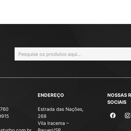
ENDEREÇO
NOSSAS 
SOCIAIS
7760
Estrada das Nações,
9915
268
Vila Iracema –
osturbo.com.br
Barueri/SP