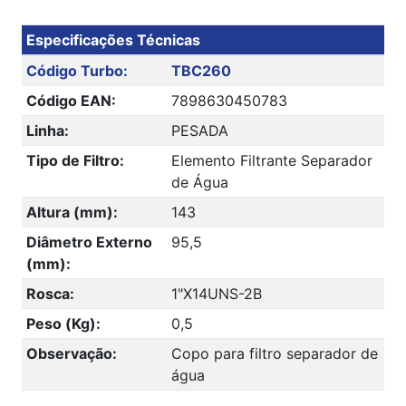
Especificações Técnicas
Código Turbo:
TBC260
Código EAN:
7898630450783
Linha:
PESADA
Tipo de Filtro:
Elemento Filtrante Separador
de Água
Altura (mm):
143
Diâmetro Externo
95,5
(mm):
Rosca:
1"X14UNS-2B
Peso (Kg):
0,5
Observação:
Copo para filtro separador de
água