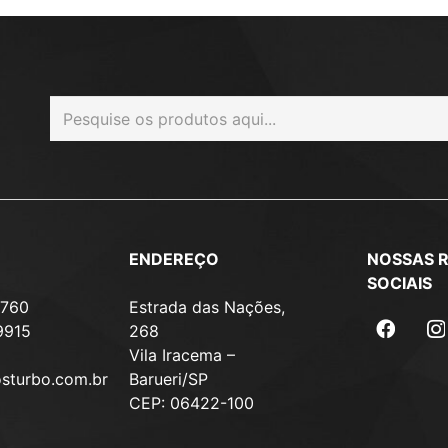
ENDEREÇO
NOSSAS 
SOCIAIS
7760
Estrada das Nações,
9915
268
Vila Iracema –
osturbo.com.br
Barueri/SP
CEP: 06422-100