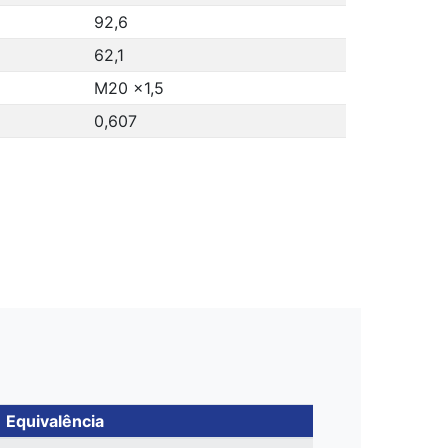
92,6
62,1
M20 x1,5
0,607
Equivalência