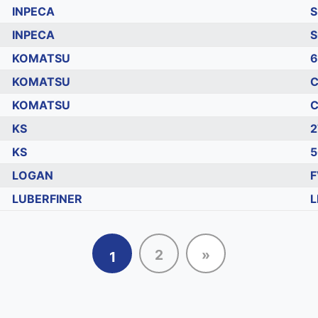
INPECA
S
INPECA
S
KOMATSU
6
KOMATSU
C
KOMATSU
C
KS
2
KS
5
LOGAN
F
LUBERFINER
L
2
»
1