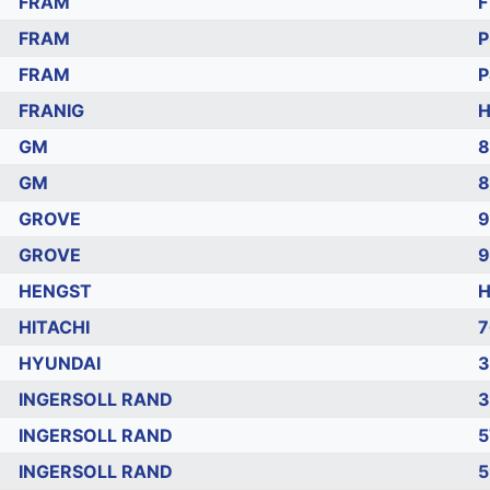
FRAM
F
FRAM
P
FRAM
P
FRANIG
H
GM
8
GM
8
GROVE
9
GROVE
9
HENGST
HITACHI
7
HYUNDAI
3
INGERSOLL RAND
3
INGERSOLL RAND
5
INGERSOLL RAND
5