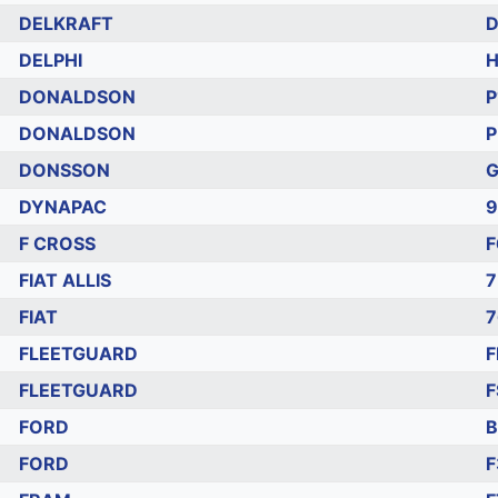
DELKRAFT
D
DELPHI
H
DONALDSON
P
DONALDSON
P
DONSSON
G
DYNAPAC
9
F CROSS
F
FIAT ALLIS
7
FIAT
7
FLEETGUARD
F
FLEETGUARD
F
FORD
B
FORD
F