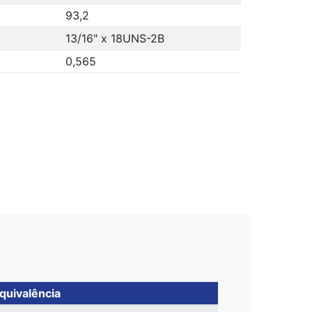
93,2
13/16" x 18UNS-2B
0,565
quivalência