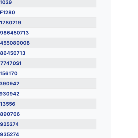
1029
F1280
1780219
986450713
455080008
86450713
77470S1
156170
390942
930942
13556
890706
925274
935274