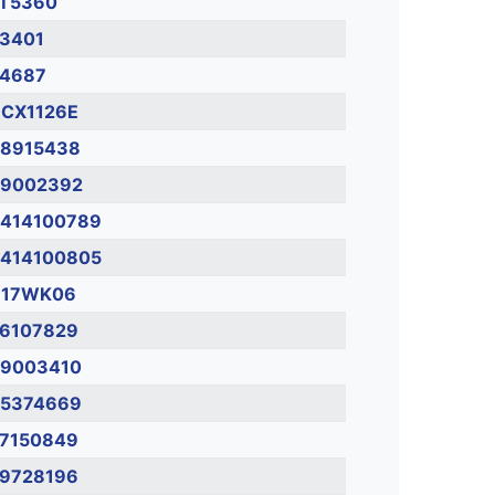
T5360
3401
4687
CX1126E
8915438
9002392
414100789
414100805
H17WK06
6107829
9003410
5374669
7150849
9728196