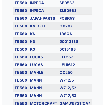
TB560
INPECA
SB0563
TB560
INPECA
SLB0563
TB560
JAPANPARTS
FOBR5S
TB560
KNECHT
OC207
TB560
KS
188OS
TB560
KS
50013188
TB560
KS
5013188
TB560
LUCAS
EFL563
TB560
LUCAS
LFL5612
TB560
MAHLE
OC250
TB560
MANN
W712/5
TB560
MANN
W712/52
TB560
MANN
W712/53
TB560
MOTORCRAFT
GAMJ/6731/CA/