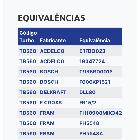
EQUIVALÊNCIAS
Código
Turbo
Fabricante
Equivalência
TB560
ACDELCO
01FBO023
TB560
ACDELCO
19347724
TB560
BOSCH
0986B00016
TB560
BOSCH
F000KP1521
TB560
DELKRAFT
DLL80
TB560
F CROSS
FB15/2
TB560
FRAM
PH10908MIX342
TB560
FRAM
PH5548
TB560
FRAM
PH5548A