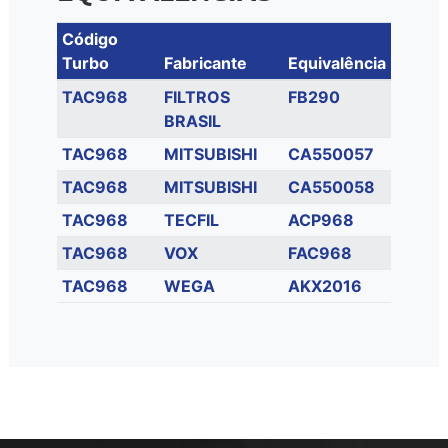
Código
Turbo
Fabricante
Equivalência
TAC968
FILTROS
FB290
BRASIL
TAC968
MITSUBISHI
CA550057
TAC968
MITSUBISHI
CA550058
TAC968
TECFIL
ACP968
TAC968
VOX
FAC968
TAC968
WEGA
AKX2016