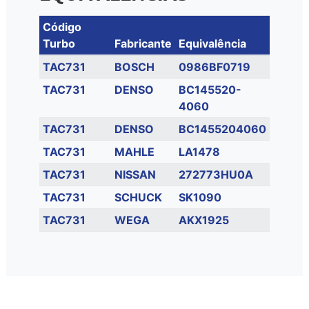
Código
Turbo
Fabricante
Equivalência
TAC731
BOSCH
0986BF0719
TAC731
DENSO
BC145520-
4060
TAC731
DENSO
BC1455204060
TAC731
MAHLE
LA1478
TAC731
NISSAN
272773HU0A
TAC731
SCHUCK
SK1090
TAC731
WEGA
AKX1925