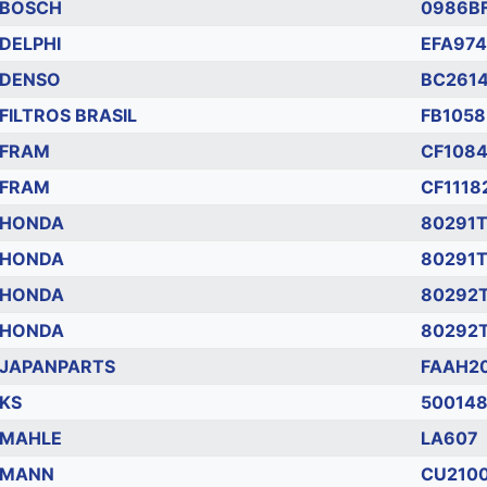
BOSCH
0986B
DELPHI
EFA974
DENSO
BC261
FILTROS BRASIL
FB1058
FRAM
CF108
FRAM
CF1118
HONDA
80291T
HONDA
80291
HONDA
80292
HONDA
80292
JAPANPARTS
FAAH2
KS
50014
MAHLE
LA607
MANN
CU210