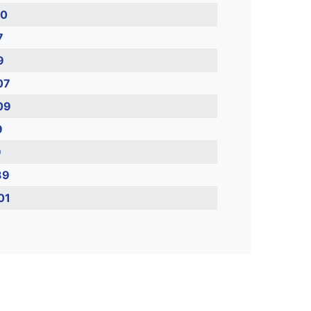
30
7
9
07
09
9
9
39
01