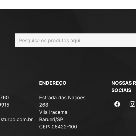
ENDEREÇO
NOSSAS 
SOCIAIS
7760
Estrada das Nações,
9915
268
Vila Iracema –
osturbo.com.br
Barueri/SP
CEP: 06422-100