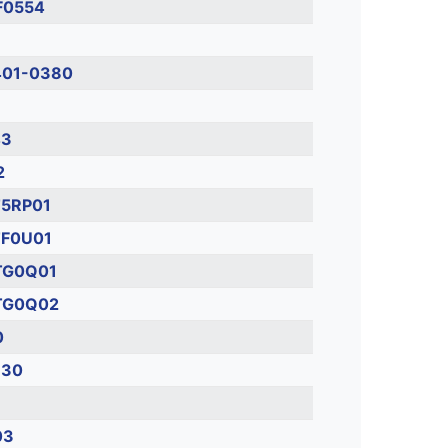
F0554
401-0380
43
2
5RP01
TF0U01
TG0Q01
TG0Q02
0
830
03