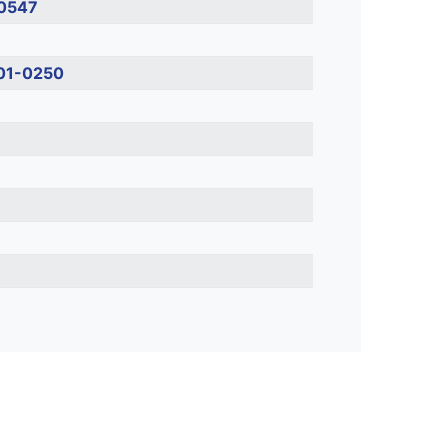
0547
01-0250