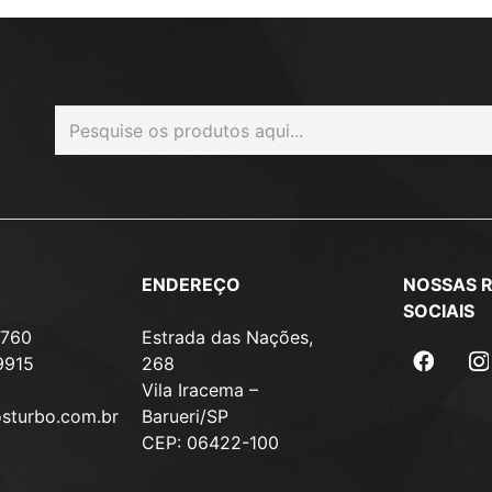
ENDEREÇO
NOSSAS 
SOCIAIS
7760
Estrada das Nações,
9915
268
Vila Iracema –
osturbo.com.br
Barueri/SP
CEP: 06422-100