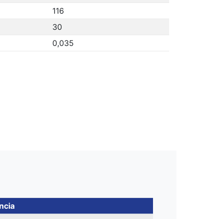
116
30
0,035
ncia