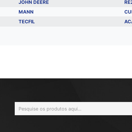
JOHN DEERE
RE
MANN
CU
TECFIL
AC