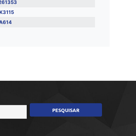
261353
K3115
A614